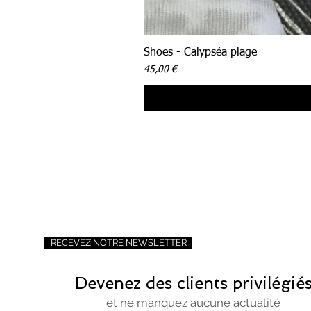
Shoes - Calypséa plage
Prix
45,00 €
RECEVEZ NOTRE NEWSLETTER
Devenez des clients privilégié
et ne manquez aucune actualité