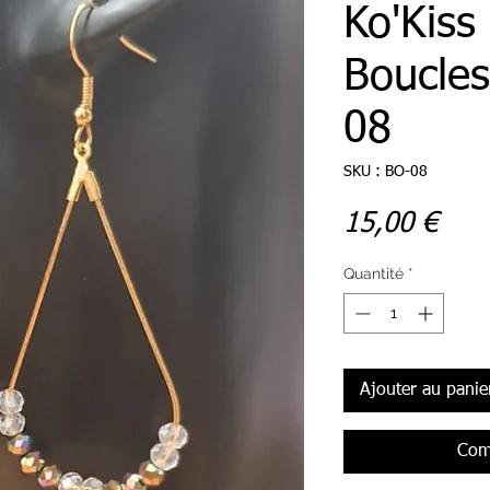
Ko'Kiss
Boucles 
08
SKU : BO-08
Prix
15,00 €
Quantité
*
Ajouter au panie
Com