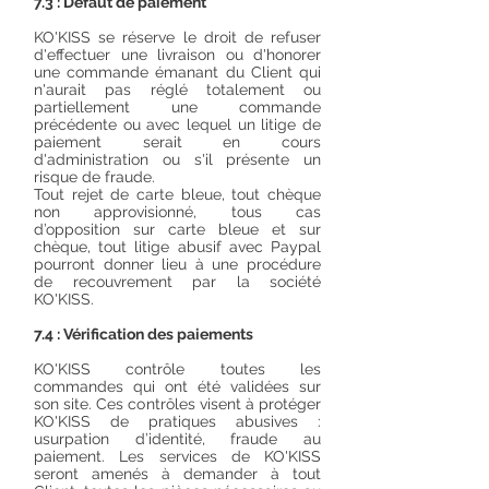
7.3 : Défaut de paiement
KO'KISS se réserve le droit de refuser
d'effectuer une livraison ou d'honorer
une commande émanant du Client qui
n'aurait pas réglé totalement ou
partiellement une commande
précédente ou avec lequel un litige de
paiement serait en cours
d'administration ou s'il présente un
risque de fraude.
Tout rejet de carte bleue, tout chèque
non approvisionné, tous cas
d’opposition sur carte bleue et sur
chèque, tout litige abusif avec Paypal
pourront donner lieu à une procédure
de recouvrement par la société
KO'KISS.
7.4 : Vérification des paiements
KO'KISS contrôle toutes les
commandes qui ont été validées sur
son site. Ces contrôles visent à protéger
KO'KISS de pratiques abusives :
usurpation d’identité, fraude au
paiement. Les services de KO'KISS
seront amenés à demander à tout