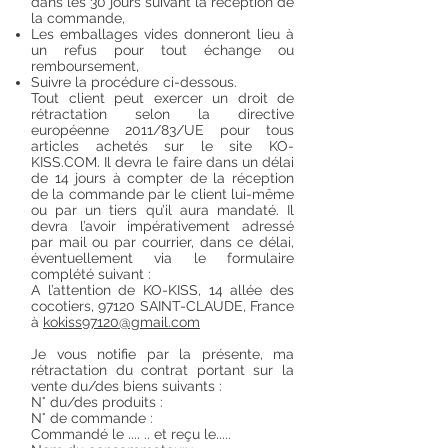
dans les 30 jours suivant la réception de
la commande,
Les emballages vides donneront lieu à
un refus pour tout échange ou
remboursement,
Suivre la procédure ci-dessous.
Tout client peut exercer un droit de
rétractation selon la directive
européenne 2011/83/UE pour tous
articles achetés sur le site KO-
KISS.COM. Il devra le faire dans un délai
de 14 jours à compter de la réception
de la commande par le client lui-même
ou par un tiers qu’il aura mandaté. Il
devra l’avoir impérativement adressé
par mail ou par courrier, dans ce délai,
éventuellement via le formulaire
complété suivant :
A l’attention de KO-KISS, 14 allée des
cocotiers, 97120 SAINT-CLAUDE, France
à
kokiss97120@gmail.com
Je vous notifie par la présente, ma
rétractation du contrat portant sur la
vente du/des biens suivants :
N° du/des produits :
N° de commande :
Commandé le .... .. et reçu le.....