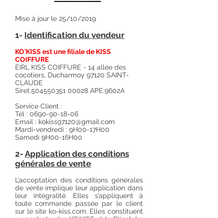
Mise à jour le 25/10/2019
1-
Identification du vendeur
K
O'KISS est une filiale de KISS
COIFFURE
EIRL KISS COIFFURE - 14 allée des
cocotiers, Ducharmoy 97120 SAINT-
CLAUDE
Siret:
504550351 00028
APE:9602A
Service Client :
Tél :
0690-90-18-06
Email :
kokiss97120@gmail.com
Mardi-vendredi : 9H00-17H00
Samedi 9H00-16H00
2-
Application des conditions
générales de vente
L’acceptation des conditions générales
de vente implique leur application dans
leur intégralité. Elles s’appliquent à
toute commande passée par le client
sur le site ko-kiss.com. Elles constituent