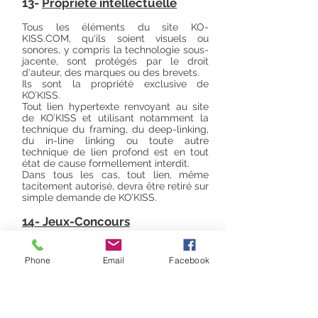
13-
Propriété intellectuelle
Tous les éléments du site KO-
KISS.COM, qu'ils soient visuels ou
sonores, y compris la technologie sous-
jacente, sont protégés par le droit
d'auteur, des marques ou des brevets.
Ils sont la propriété exclusive de
KO’KISS.
Tout lien hypertexte renvoyant au site
de KO’KISS et utilisant notamment la
technique du framing, du deep-linking,
du in-line linking ou toute autre
technique de lien profond est en tout
état de cause formellement interdit.
Dans tous les cas, tout lien, même
tacitement autorisé, devra être retiré sur
simple demande de KO’KISS.
14- Jeux-Concours
Tout jeu-concours fait l’objet d’un
règlement consultable sur le site
Phone
Email
Facebook
internet. Les Jeux-Concours organisés
par KO’KISS sont libres et peuvent être
avec ou sans obligation d'achat (L’Union
Européenne et l’international ne sont
pas concernés par les jeux sans