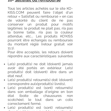
10-
Satisfait ou remboursé
Tous les articles achetés sur le site KO-
KISS.COM peuvent faire l'objet d'un
retour « Satisfait ou remboursé » en cas
de volonté du client de ne pas
conserver un produit pour motifs
légitimes: le produit ne plait pas, n’a pas
la bonne taille, n’a pas la couleur
attendue, etc…. Les produits KO’KISS
pourront être échangés ou remboursés
du montant réglé (retour gratuit voir
11.1).
Pour être acceptés, les retours doivent
répondre aux caractéristiques suivantes
:
Le(s) produit(s) ne doit (doivent) jamais
avoir été portés en extérieur. Le(s)
produit(s) doit (doivent) être dans un
état neuf,
Le(s) produit(s) retourné(s) doit (doivent)
correspondre au(x)produit(s) livré(s),
Le(s) produit(s) est (sont) retourné(s)
dans son emballage d'origine en bon
état (boite de chaussures non
scotchée), le tout dans un colis
correctement fermé,
Le(s) produit(s) est (sont) retourné(s)