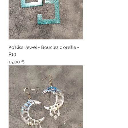
Ko'Kiss Jewel - Boucles d'oreille -
R19
Prix
15,00 €