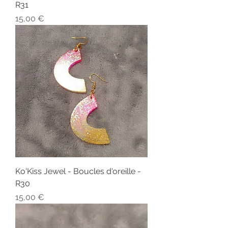
R31
Prix
15,00 €
Ko'Kiss Jewel - Boucles d'oreille -
R30
Prix
15,00 €