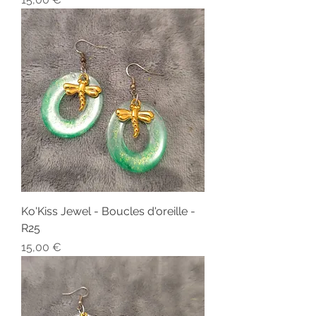
Ko'Kiss Jewel - Boucles d'oreille -
R25
Prix
15,00 €