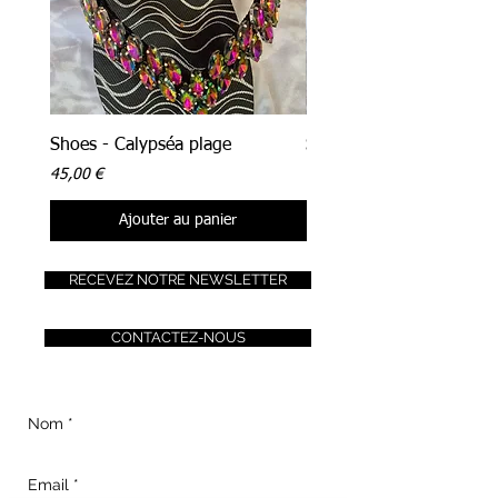
Shoes - Calypséa plage
Shoes - Néréa plage
Prix
Prix
45,00 €
45,00 €
Ajouter au panier
RECEVEZ NOTRE NEWSLETTER
CONTACTEZ-NOUS