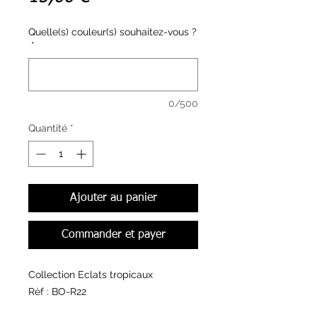
Quelle(s) couleur(s) souhaitez-vous ?
*
0/500
Quantité
*
Ajouter au panier
Commander et payer
Collection Eclats tropicaux
Rèf : BO-R22