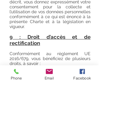
décrit, vous donnez expressément votre
consentement pour la collecte et
l’utilisation de vos données personnelles
conformément à ce qui est énoncé à la
présente Charte et à la législation en
vigueur.
9 : Droit d’accès et de
rectification
Conformément au règlement UE
2016/679, vous bénéficiez de plusieurs
droits, à savoir :
- un droit d'accès
- un droit de rectification
Phone
Email
Facebook
- un droit à l'effacement
- un droit à la limitation du traitement
- un droit à la portabilité
- un droit d'opposition
Pour faire valoir vos droits d’accès, de
rectification, à l’effacement, vous pouvez
aller sur votre compte client et le faire
directement.
Pour faire valoir vos droits à la limitation
du traitement, à la portabilité,
d'opposition, vous pouvez vous adresser
:
- par courrier électronique : à