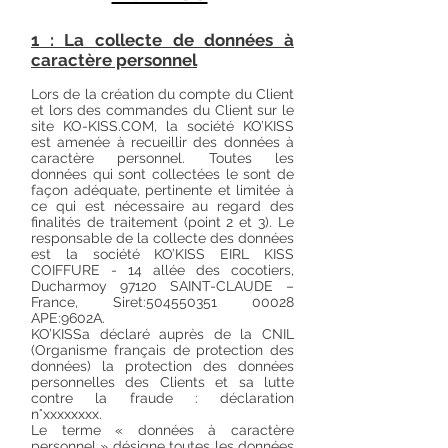
1 : La collecte de données à
caractère personnel
Lors de la création du compte du Client
et lors des commandes du Client sur le
site KO-KISS.COM, la société KO’KISS
est amenée à recueillir des données à
caractère personnel. Toutes les
données qui sont collectées le sont de
façon adéquate, pertinente et limitée à
ce qui est nécessaire au regard des
finalités de traitement (point 2 et 3). Le
responsable de la collecte des données
est la société KO’KISS EIRL KISS
COIFFURE - 14 allée des cocotiers,
Ducharmoy 97120 SAINT-CLAUDE –
France, Siret:
504550351 00028
APE:9602A.
KO’KISSa déclaré auprès de la CNIL
(Organisme français de protection des
données) la protection des données
personnelles des Clients et sa lutte
contre la fraude : déclaration
n°xxxxxxxx.
Le terme « données à caractère
personnel » désigne toutes les données