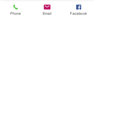
Phone
Email
Facebook
Envoyer
Devenez des clients
privilégiés