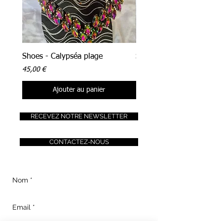
Shoes - Calypséa plage
Shoes - Néréa plage
Prix
Prix
45,00 €
45,00 €
Ajouter au panier
RECEVEZ NOTRE NEWSLETTER
CONTACTEZ-NOUS