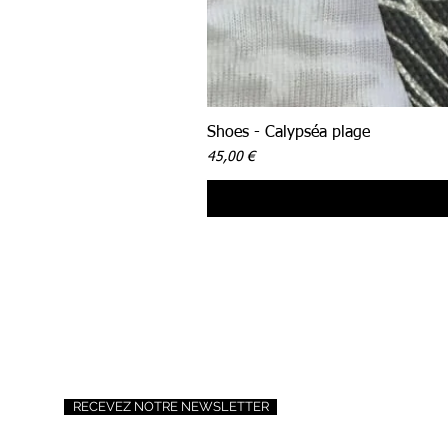
Shoes - Calypséa plage
Prix
45,00 €
RECEVEZ NOTRE NEWSLETTER