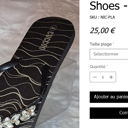
Shoes -
SKU : NIC-PLA
Prix
25,00 €
Taille plage
*
Sélectionner
Quantité
*
Ajouter au panie
Com