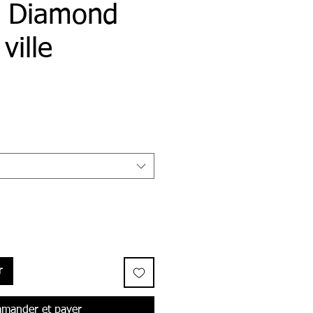
- Diamond
ville
r
mander et payer