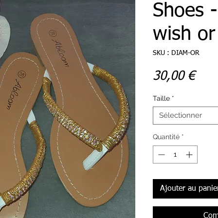
Shoes 
wish or 
SKU : DIAM-OR
Prix
30,00 €
Taille
*
Sélectionner
Quantité
*
Ajouter au panie
Com