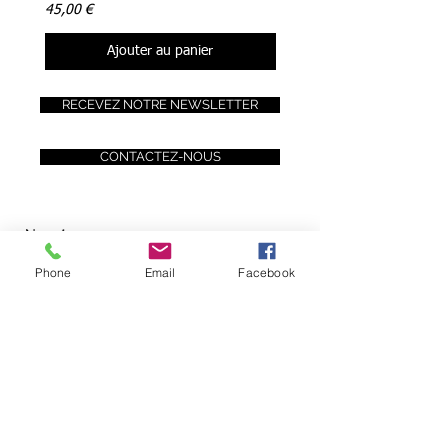
Prix
Prix
45,00 €
45,00 €
Ajouter au panier
RECEVEZ NOTRE NEWSLETTER
CONTACTEZ-NOUS
Phone
Email
Facebook