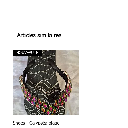
Articles similaires
NOUVEAUTE
NOUVEAUTE
Shoes - Calypséa plage
Shoes - Néréa plage