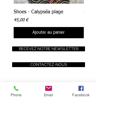
Shoes - Calypséa plage
Shoes - Néréa plage
Prix
Prix
45,00 €
45,00 €
Ajouter au panier
RECEVEZ NOTRE NEWSLETTER
CONTACTEZ-NOUS
Phone
Email
Facebook